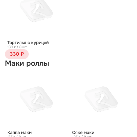
Тортилья с курицей
130 г / 8 шт
330 ₽
Маки роллы
Каппа маки
Сяке маки