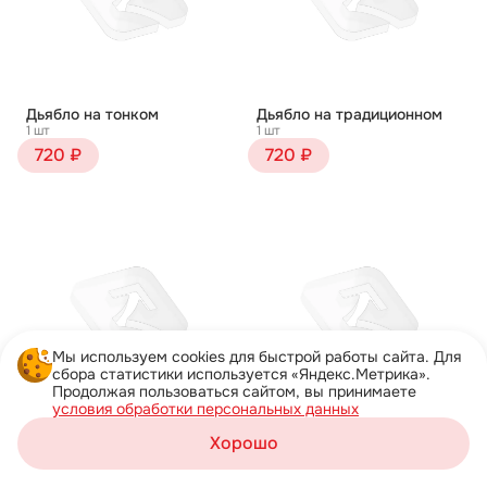
Дьябло на тонком
Дьябло на традиционном
1 шт
1 шт
720 ₽
720 ₽
Мы используем cookies для быстрой работы сайта. Для
сбора статистики используется «Яндекс.Метрика».
Продолжая пользоваться сайтом, вы принимаете
условия обработки персональных данных
Жульен на тонком
Жульен на традиционном
Хорошо
1 шт
1 шт
Корзина
750 ₽
750 ₽
Каталог
Акции
Профиль