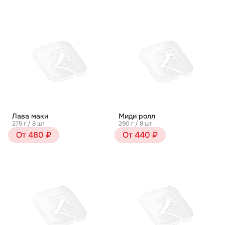
Лава маки
Миди ролл
275 г / 8 шт
290 г / 8 шт
От 480 ₽
От 440 ₽