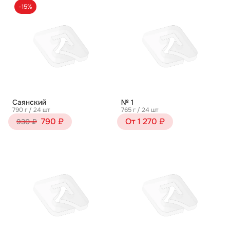
-15%
Саянский
№ 1
790 г / 24 шт
765 г / 24 шт
790 ₽
От 1 270 ₽
930 ₽