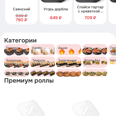
Спайси тартар
Саянский
Угорь дорблю
с креветкой и
930 ₽
семгой
649 ₽
709 ₽
790 ₽
Категории
Премиум
Комбо
Акции
Сеты
Гор
роллы
бл
Холодные
Темпура
Запеченные
Роллы без
Нап
роллы
роллы
роллы
риса
Маки роллы
Азия хот-дог
Пицца
Салаты
Премиум роллы