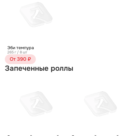
Эби темпура
265 г / 8 шт
От 390 ₽
Запеченные роллы