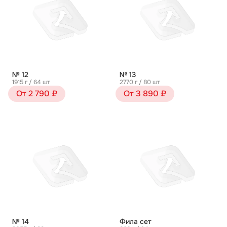
№ 12
№ 13
1915 г / 64 шт
2770 г / 80 шт
От 2 790 ₽
От 3 890 ₽
№ 14
Фила сет