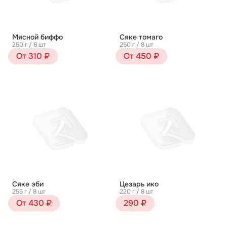
Мясной биффо
Сяке томаго
250 г / 8 шт
250 г / 8 шт
От 310 ₽
От 450 ₽
Сяке эби
Цезарь ико
255 г / 8 шт
220 г / 8 шт
От 430 ₽
290 ₽