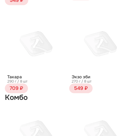
549 ₽
Такара
Экзо эби
290 г / 8 шт
270 г / 8 шт
709 ₽
549 ₽
Комбо