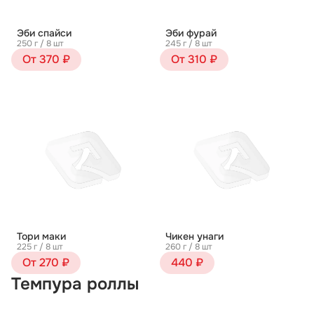
Эби спайси
Эби фурай
250 г / 8 шт
245 г / 8 шт
От 370 ₽
От 310 ₽
Тори маки
Чикен унаги
225 г / 8 шт
260 г / 8 шт
От 270 ₽
440 ₽
Темпура роллы