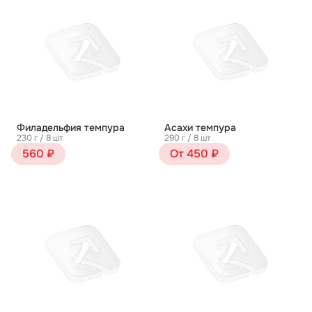
Филадельфия темпура
Асахи темпура
230 г / 8 шт
290 г / 8 шт
560 ₽
От 450 ₽