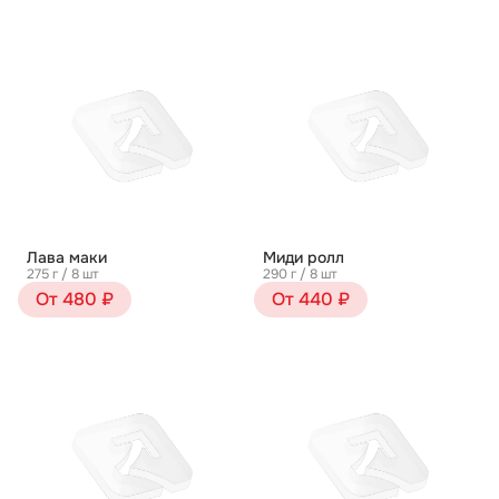
Лава маки
Миди ролл
275 г / 8 шт
290 г / 8 шт
От 480 ₽
От 440 ₽