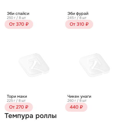
Эби спайси
Эби фурай
250 г / 8 шт
245 г / 8 шт
От 370 ₽
От 310 ₽
Тори маки
Чикен унаги
225 г / 8 шт
260 г / 8 шт
От 270 ₽
440 ₽
Темпура роллы