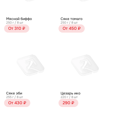
Мясной биффо
Сяке томаго
250 г / 8 шт
250 г / 8 шт
От 310 ₽
От 450 ₽
Сяке эби
Цезарь ико
255 г / 8 шт
220 г / 8 шт
От 430 ₽
290 ₽