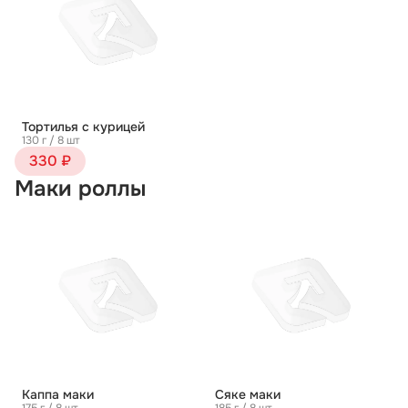
Тортилья с курицей
130 г / 8 шт
330 ₽
Маки роллы
Каппа маки
Сяке маки