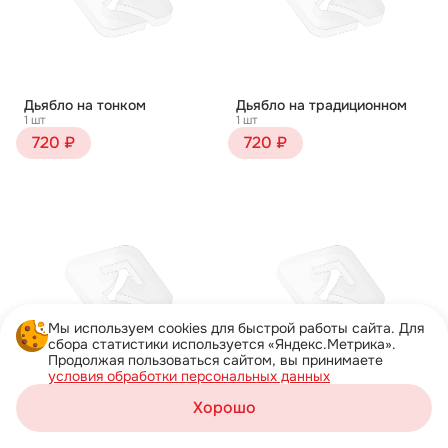
Дьябло на тонком
Дьябло на традиционном
1 шт
1 шт
720 ₽
720 ₽
Мы используем cookies для быстрой работы сайта. Для
сбора статистики используется «Яндекс.Метрика».
Продолжая пользоваться сайтом, вы принимаете
условия обработки персональных данных
Жульен на тонком
Жульен на традиционном
Хорошо
1 шт
1 шт
Корзина
750 ₽
750 ₽
Каталог
Акции
Профиль