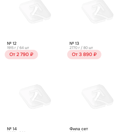
№ 12
№ 13
1915 г / 64 шт
2770 г / 80 шт
От 2 790 ₽
От 3 890 ₽
№ 14
Фила сет