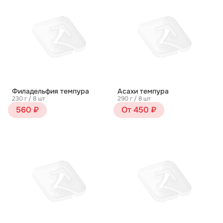
Филадельфия темпура
Асахи темпура
230 г / 8 шт
290 г / 8 шт
560 ₽
От 450 ₽