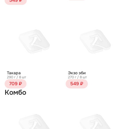
549 ₽
Такара
Экзо эби
290 г / 8 шт
270 г / 8 шт
709 ₽
549 ₽
Комбо