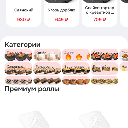
Спайси тартар
Саянский
Угорь дорблю
с креветкой и
семгой
930 ₽
649 ₽
709 ₽
Категории
Премиум
Комбо
Акции
Сеты
Гор
роллы
бл
Холодные
Темпура
Запеченные
Роллы без
Нап
роллы
роллы
роллы
риса
Маки роллы
Азия хот-дог
Пицца
Салаты
Премиум роллы