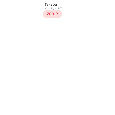
Такара
290 г / 8 шт
709 ₽