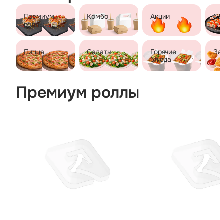
Премиум
Комбо
Акции
С
роллы
Пицца
Салаты
Горячие
З
блюда
Премиум роллы