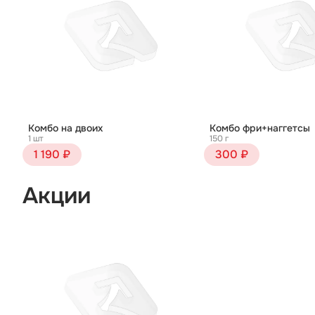
Комбо на двоих
Комбо фри+наггетсы
1 шт
150 г
1 190 ₽
300 ₽
Акции