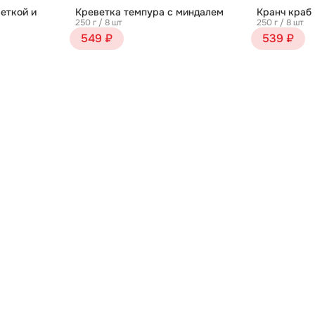
еткой и
Креветка темпура с миндалем
Кранч краб
250 г / 8 шт
250 г / 8 шт
549 ₽
539 ₽