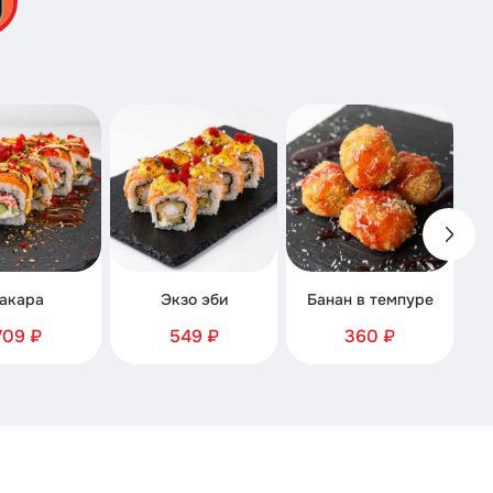
акара
Экзо эби
Банан в темпуре
709 ₽
549 ₽
360 ₽