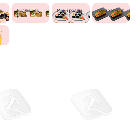
е
Роллы без
Маки роллы
Азия хот-дог
риса