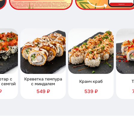
ртар с
Креветка темпура
Кранч краб
Т
 семгой
с миндалем
₽
549 ₽
539 ₽