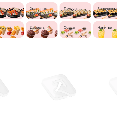
еты
Холодные
Темпура
Запеченны
роллы
роллы
роллы
акуски
Десерты
Соусы
Напитки