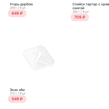
Угорь дорблю
Спайси тартар с крев
259 г / 8 шт
семгой
260 г / 8 шт
649 ₽
709 ₽
Экзо эби
270 г / 8 шт
549 ₽