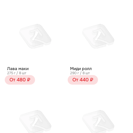
Лава маки
Миди ролл
275 г / 8 шт
290 г / 8 шт
От 480 ₽
От 440 ₽