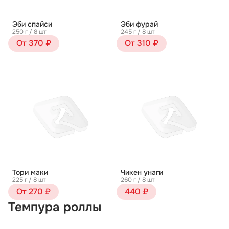
Эби спайси
Эби фурай
250 г / 8 шт
245 г / 8 шт
От 370 ₽
От 310 ₽
Тори маки
Чикен унаги
225 г / 8 шт
260 г / 8 шт
От 270 ₽
440 ₽
Темпура роллы