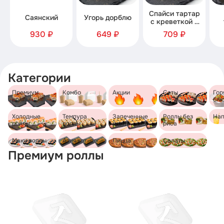
Спайси тартар
Саянский
Угорь дорблю
с креветкой и
семгой
930 ₽
649 ₽
709 ₽
Категории
Премиум
Комбо
Акции
Сеты
Гор
роллы
бл
Холодные
Темпура
Запеченные
Роллы без
Нап
роллы
роллы
роллы
риса
Маки роллы
Азия хот-дог
Пицца
Салаты
Премиум роллы