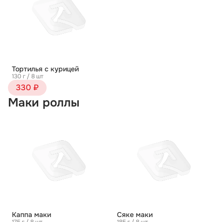
Тортилья с курицей
130 г / 8 шт
330 ₽
Маки роллы
Каппа маки
Сяке маки