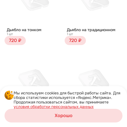
Дьябло на тонком
Дьябло на традиционном
1 шт
1 шт
720 ₽
720 ₽
Мы используем cookies для быстрой работы сайта. Для
сбора статистики используется «Яндекс.Метрика».
Продолжая пользоваться сайтом, вы принимаете
условия обработки персональных данных
Жульен на тонком
Жульен на традиционном
Хорошо
1 шт
1 шт
Корзина
750 ₽
750 ₽
Каталог
Акции
Профиль