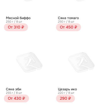
Мясной биффо
Сяке томаго
250 г / 8 шт
250 г / 8 шт
От 310 ₽
От 450 ₽
Сяке эби
Цезарь ико
255 г / 8 шт
220 г / 8 шт
От 430 ₽
290 ₽