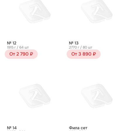
№ 12
№ 13
1915 г / 64 шт
2770 г / 80 шт
От 2 790 ₽
От 3 890 ₽
№ 14
Фила сет