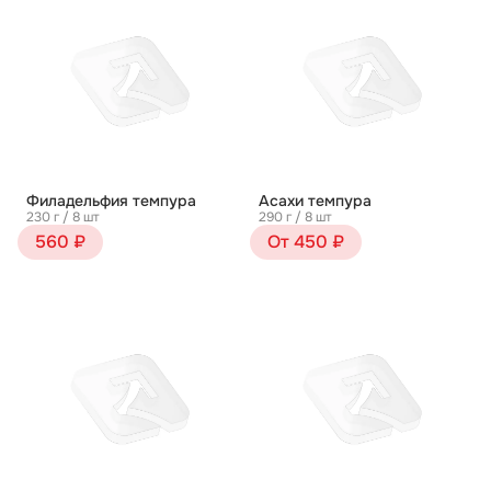
Филадельфия темпура
Асахи темпура
230 г / 8 шт
290 г / 8 шт
560 ₽
От 450 ₽