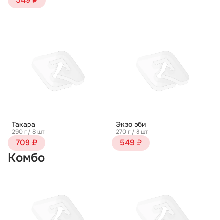
549 ₽
Такара
Экзо эби
290 г / 8 шт
270 г / 8 шт
709 ₽
549 ₽
Комбо