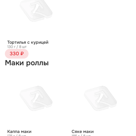
Тортилья с курицей
130 г / 8 шт
330 ₽
Маки роллы
Каппа маки
Сяке маки