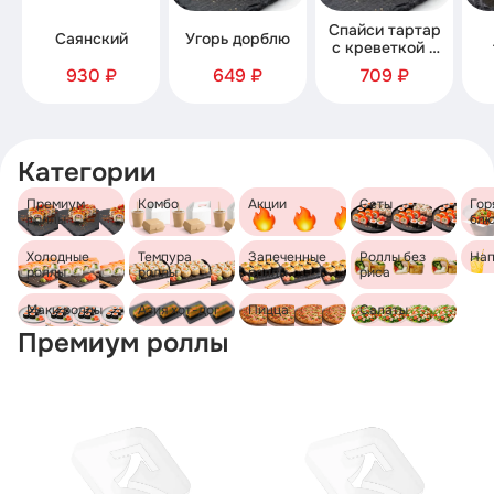
Спайси тартар
Саянский
Угорь дорблю
с креветкой и
семгой
930 ₽
649 ₽
709 ₽
Категории
Премиум
Комбо
Акции
Сеты
Гор
роллы
бл
Холодные
Темпура
Запеченные
Роллы без
Нап
роллы
роллы
роллы
риса
Маки роллы
Азия хот-дог
Пицца
Салаты
Премиум роллы