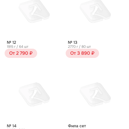
№ 12
№ 13
1915 г / 64 шт
2770 г / 80 шт
От 2 790 ₽
От 3 890 ₽
№ 14
Фила сет