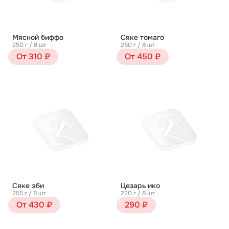
Мясной биффо
Сяке томаго
250 г / 8 шт
250 г / 8 шт
От 310 ₽
От 450 ₽
Сяке эби
Цезарь ико
255 г / 8 шт
220 г / 8 шт
От 430 ₽
290 ₽