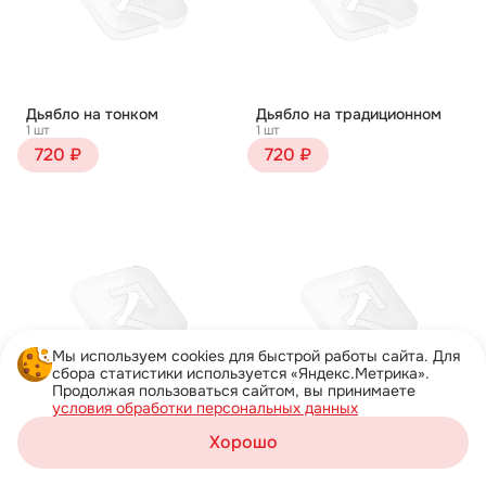
Дьябло на тонком
Дьябло на традиционном
1 шт
1 шт
720 ₽
720 ₽
Мы используем cookies для быстрой работы сайта. Для
сбора статистики используется «Яндекс.Метрика».
Продолжая пользоваться сайтом, вы принимаете
условия обработки персональных данных
Жульен на тонком
Жульен на традиционном
Хорошо
1 шт
1 шт
Корзина
750 ₽
750 ₽
Каталог
Акции
Профиль