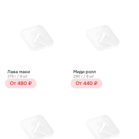
Лава маки
Миди ролл
275 г / 8 шт
290 г / 8 шт
От 480 ₽
От 440 ₽