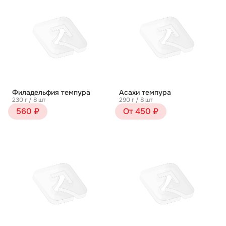
Филадельфия темпура
Асахи темпура
230 г / 8 шт
290 г / 8 шт
560 ₽
От 450 ₽