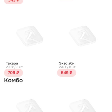
549 ₽
Такара
Экзо эби
290 г / 8 шт
270 г / 8 шт
709 ₽
549 ₽
Комбо