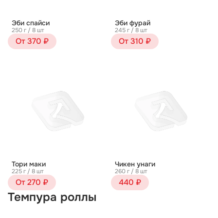
Эби спайси
Эби фурай
250 г / 8 шт
245 г / 8 шт
От 370 ₽
От 310 ₽
Тори маки
Чикен унаги
225 г / 8 шт
260 г / 8 шт
От 270 ₽
440 ₽
Темпура роллы