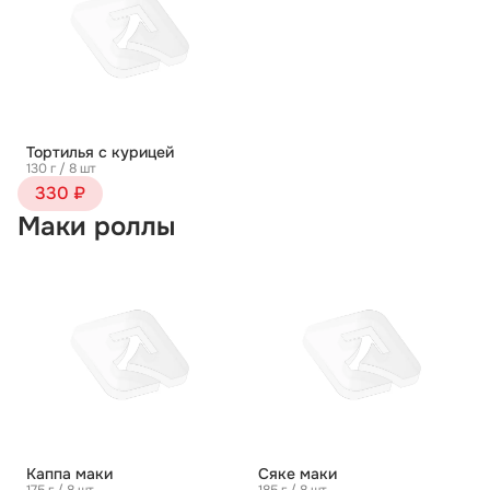
Тортилья с курицей
130 г / 8 шт
330 ₽
Маки роллы
Каппа маки
Сяке маки