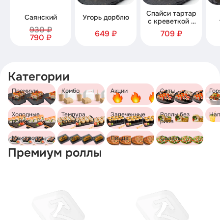
Спайси тартар
Саянский
Угорь дорблю
с креветкой и
930 ₽
семгой
649 ₽
709 ₽
790 ₽
Категории
Премиум
Комбо
Акции
Сеты
Гор
роллы
бл
Холодные
Темпура
Запеченные
Роллы без
Нап
роллы
роллы
роллы
риса
Маки роллы
Азия хот-дог
Пицца
Салаты
Премиум роллы