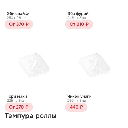
Эби спайси
Эби фурай
250 г / 8 шт
245 г / 8 шт
От 370 ₽
От 310 ₽
Тори маки
Чикен унаги
225 г / 8 шт
260 г / 8 шт
От 270 ₽
440 ₽
Темпура роллы