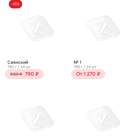
-15%
Саянский
№ 1
790 г / 24 шт
765 г / 24 шт
790 ₽
От 1 270 ₽
930 ₽