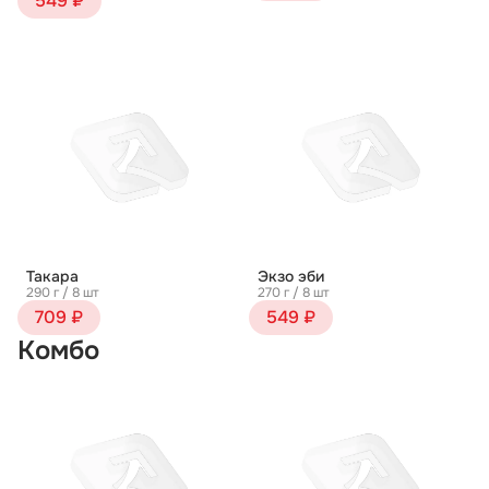
549 ₽
Такара
Экзо эби
290 г / 8 шт
270 г / 8 шт
709 ₽
549 ₽
Комбо