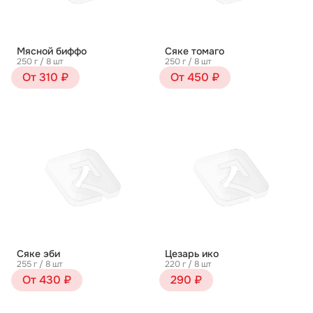
Мясной биффо
Сяке томаго
250 г / 8 шт
250 г / 8 шт
От 310 ₽
От 450 ₽
Сяке эби
Цезарь ико
255 г / 8 шт
220 г / 8 шт
От 430 ₽
290 ₽