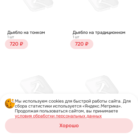
Дьябло на тонком
Дьябло на традиционном
1 шт
1 шт
720 ₽
720 ₽
Мы используем cookies для быстрой работы сайта. Для
сбора статистики используется «Яндекс.Метрика».
Продолжая пользоваться сайтом, вы принимаете
условия обработки персональных данных
Жульен на тонком
Жульен на традиционном
Хорошо
1 шт
1 шт
Корзина
750 ₽
750 ₽
Каталог
Акции
Профиль