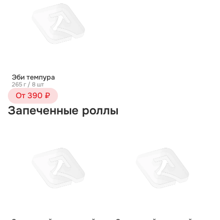
Эби темпура
265 г / 8 шт
От 390 ₽
Запеченные роллы