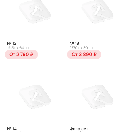
№ 12
№ 13
1915 г / 64 шт
2770 г / 80 шт
От 2 790 ₽
От 3 890 ₽
№ 14
Фила сет