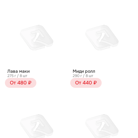
Лава маки
Миди ролл
275 г / 8 шт
290 г / 8 шт
От 480 ₽
От 440 ₽