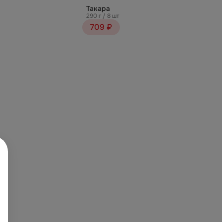
Такара
290 г / 8 шт
709 ₽