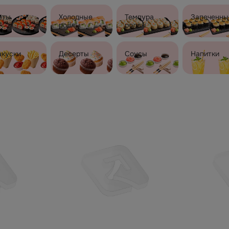
еты
Холодные
Темпура
Запеченны
роллы
роллы
роллы
акуски
Десерты
Соусы
Напитки