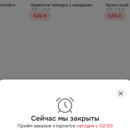
еткой и
Креветка темпура с миндалем
Кранч краб
250 г / 8 шт
250 г / 8 шт
549 ₽
539 ₽
Сейчас мы закрыты
Приём заказов откроется
сегодня с 02:00