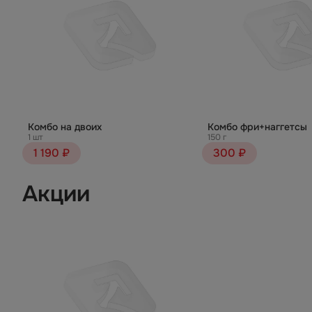
Комбо на двоих
Комбо фри+наггетсы
1 шт
150 г
1 190 ₽
300 ₽
Акции