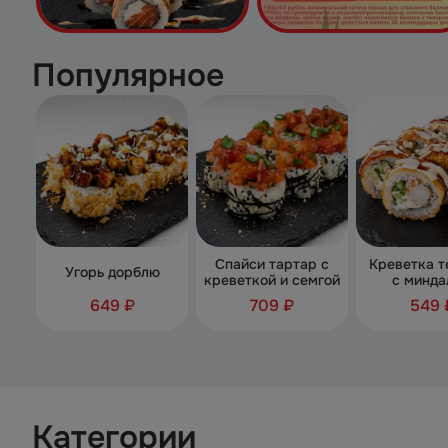
Популярное
Спайси тартар с
Креветка т
Угорь дорблю
креветкой и семгой
с минда
649 ₽
709 ₽
549 
Категории