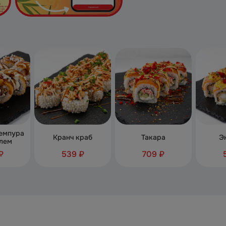
емпура
Кранч краб
Такара
Э
лем
₽
539 ₽
709 ₽