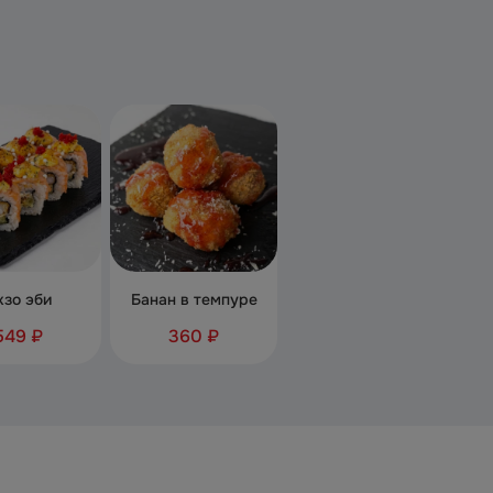
кзо эби
Банан в темпуре
549 ₽
360 ₽