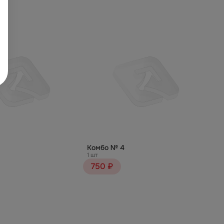
Комбо № 4
1 шт
750 ₽