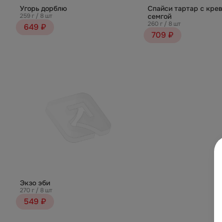
Угорь дорблю
Спайси тартар с крев
259 г / 8 шт
семгой
260 г / 8 шт
649 ₽
709 ₽
Экзо эби
270 г / 8 шт
549 ₽