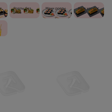
е
Роллы без
Маки роллы
Азия хот-дог
риса