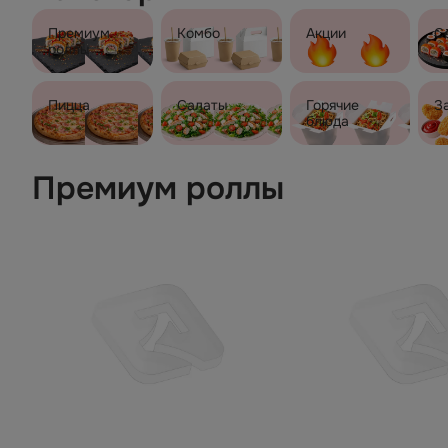
Премиум
Комбо
Акции
С
роллы
Пицца
Салаты
Горячие
З
блюда
Премиум роллы