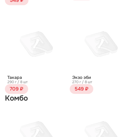
549 ₽
Такара
Экзо эби
290 г / 8 шт
270 г / 8 шт
709 ₽
549 ₽
Комбо