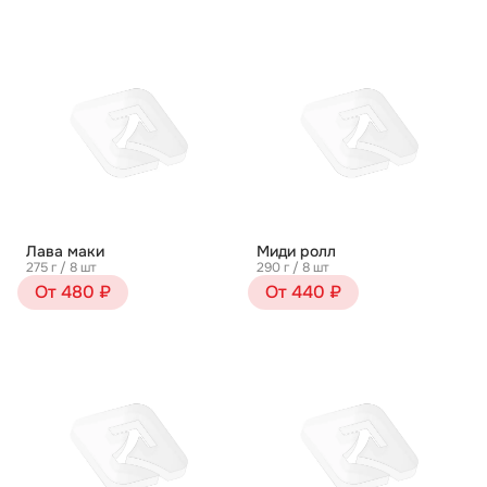
Лава маки
Миди ролл
275 г / 8 шт
290 г / 8 шт
От 480 ₽
От 440 ₽