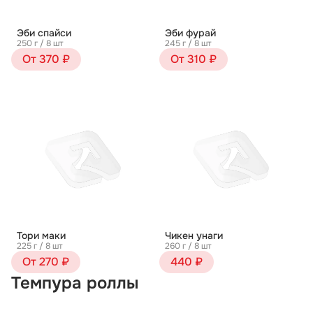
Эби спайси
Эби фурай
250 г / 8 шт
245 г / 8 шт
От 370 ₽
От 310 ₽
Тори маки
Чикен унаги
225 г / 8 шт
260 г / 8 шт
От 270 ₽
440 ₽
Темпура роллы