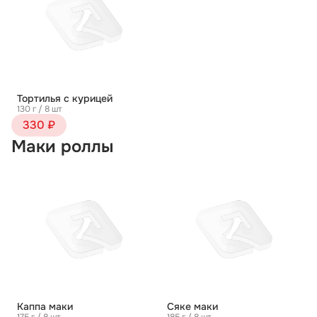
Тортилья с курицей
130 г / 8 шт
330 ₽
Маки роллы
Каппа маки
Сяке маки