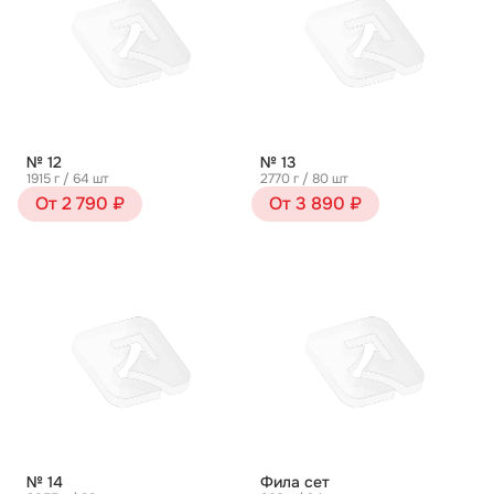
№ 12
№ 13
1915 г / 64 шт
2770 г / 80 шт
От 2 790 ₽
От 3 890 ₽
№ 14
Фила сет