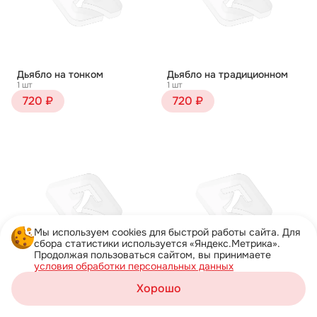
Дьябло на тонком
Дьябло на традиционном
1 шт
1 шт
720 ₽
720 ₽
Мы используем cookies для быстрой работы сайта. Для
сбора статистики используется «Яндекс.Метрика».
Продолжая пользоваться сайтом, вы принимаете
условия обработки персональных данных
Жульен на тонком
Жульен на традиционном
Хорошо
1 шт
1 шт
Корзина
750 ₽
750 ₽
Каталог
Акции
Профиль