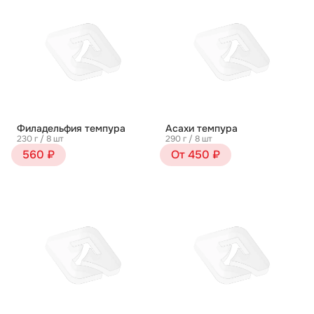
Филадельфия темпура
Асахи темпура
230 г / 8 шт
290 г / 8 шт
560 ₽
От 450 ₽