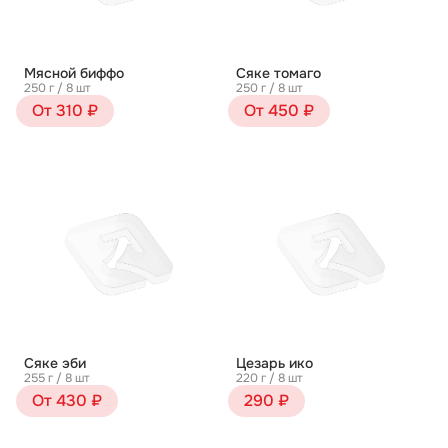
Мясной биффо
Сяке томаго
250 г / 8 шт
250 г / 8 шт
От 310 ₽
От 450 ₽
Сяке эби
Цезарь ико
255 г / 8 шт
220 г / 8 шт
От 430 ₽
290 ₽