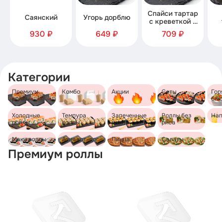
Спайси тартар
Саянский
Угорь дорблю
с креветкой и
семгой
930 ₽
649 ₽
709 ₽
Категории
Премиум
Комбо
Акции
Сеты
Гор
роллы
бл
Холодные
Темпура
Запеченные
Роллы без
Нап
роллы
роллы
роллы
риса
Маки роллы
Азия хот-дог
Пицца
Салаты
Премиум роллы