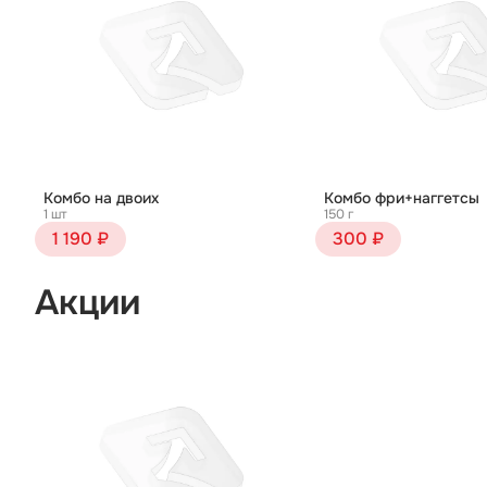
Комбо на двоих
Комбо фри+наггетсы
1 шт
150 г
1 190 ₽
300 ₽
Акции