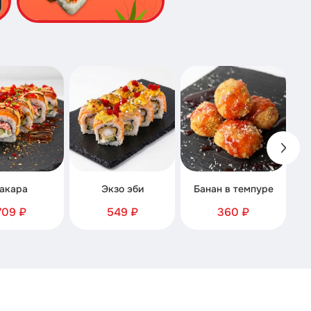
акара
Экзо эби
Банан в темпуре
709 ₽
549 ₽
360 ₽