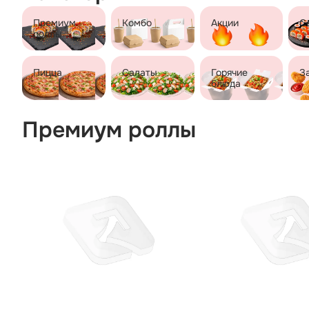
Премиум
Комбо
Акции
С
роллы
Пицца
Салаты
Горячие
З
блюда
Премиум роллы