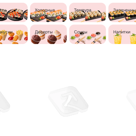
еты
Холодные
Темпура
Запеченны
роллы
роллы
роллы
акуски
Десерты
Соусы
Напитки