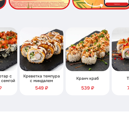
ртар с
Креветка темпура
Кранч краб
Т
 семгой
с миндалем
₽
549 ₽
539 ₽