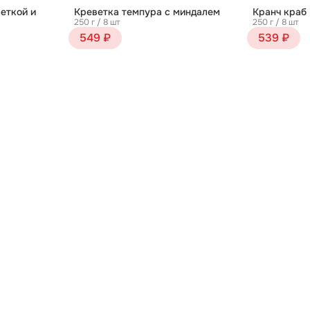
еткой и
Креветка темпура с миндалем
Кранч краб
250 г / 8 шт
250 г / 8 шт
549 ₽
539 ₽