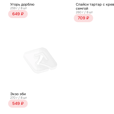
Угорь дорблю
Спайси тартар с крев
259 г / 8 шт
семгой
260 г / 8 шт
649 ₽
709 ₽
Экзо эби
270 г / 8 шт
549 ₽