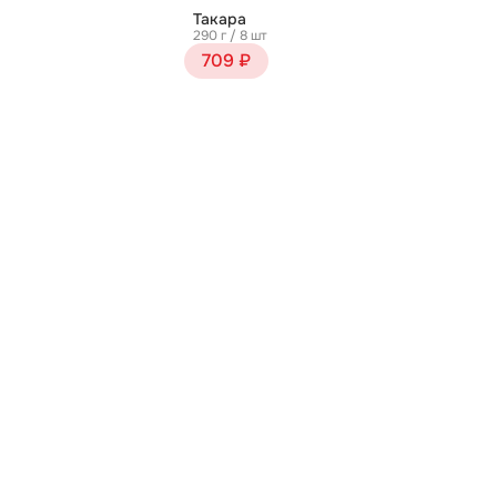
Такара
290 г / 8 шт
709 ₽