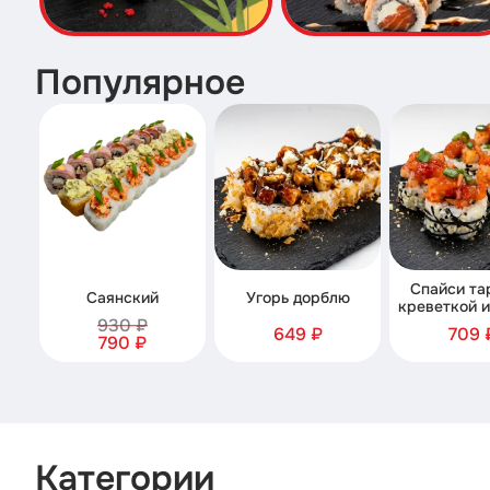
Популярное
Спайси та
Саянский
Угорь дорблю
креветкой и
930 ₽
649 ₽
709 
790 ₽
Категории