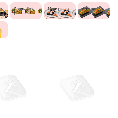
е
Роллы без
Маки роллы
Азия хот-дог
риса