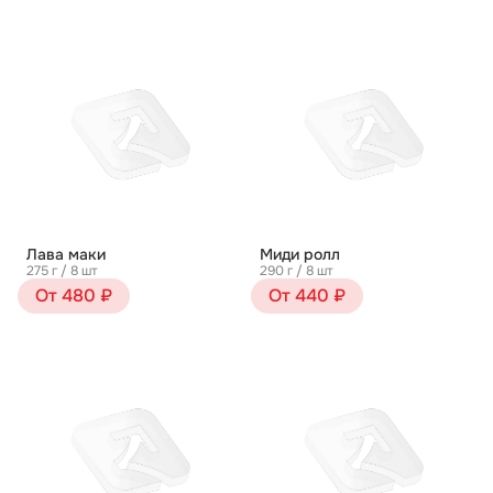
Лава маки
Миди ролл
275 г / 8 шт
290 г / 8 шт
От 480 ₽
От 440 ₽