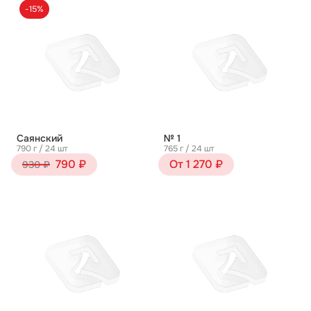
-15%
Саянский
№ 1
790 г / 24 шт
765 г / 24 шт
790 ₽
От 1 270 ₽
930 ₽