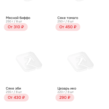
Мясной биффо
Сяке томаго
250 г / 8 шт
250 г / 8 шт
От 310 ₽
От 450 ₽
Сяке эби
Цезарь ико
255 г / 8 шт
220 г / 8 шт
От 430 ₽
290 ₽