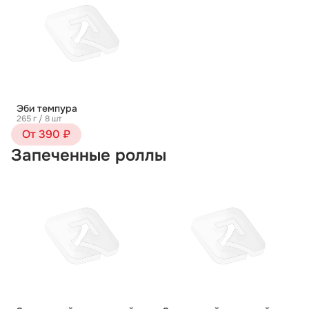
Эби темпура
265 г / 8 шт
От 390 ₽
Запеченные роллы