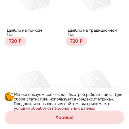
Дьябло на тонком
Дьябло на традиционном
1 шт
1 шт
720 ₽
720 ₽
Мы используем cookies для быстрой работы сайта. Для
сбора статистики используется «Яндекс.Метрика».
Продолжая пользоваться сайтом, вы принимаете
условия обработки персональных данных
Жульен на тонком
Жульен на традиционном
Хорошо
1 шт
1 шт
Корзина
750 ₽
750 ₽
Каталог
Акции
Профиль