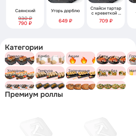
Спайси тартар
Саянский
Угорь дорблю
с креветкой и
930 ₽
семгой
649 ₽
709 ₽
790 ₽
Категории
Премиум
Комбо
Акции
Сеты
Гор
роллы
бл
Холодные
Темпура
Запеченные
Роллы без
Нап
роллы
роллы
роллы
риса
Маки роллы
Азия хот-дог
Пицца
Салаты
Премиум роллы