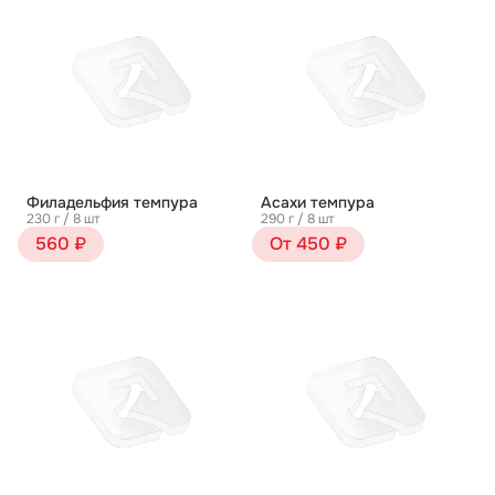
Филадельфия темпура
Асахи темпура
230 г / 8 шт
290 г / 8 шт
560 ₽
От 450 ₽