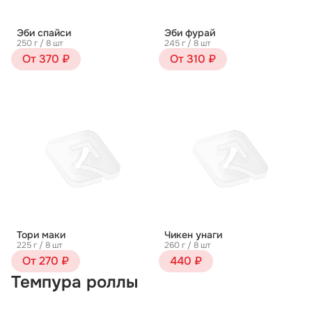
Эби спайси
Эби фурай
250 г / 8 шт
245 г / 8 шт
От 370 ₽
От 310 ₽
Тори маки
Чикен унаги
225 г / 8 шт
260 г / 8 шт
От 270 ₽
440 ₽
Темпура роллы