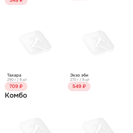
549 ₽
Такара
Экзо эби
290 г / 8 шт
270 г / 8 шт
709 ₽
549 ₽
Комбо