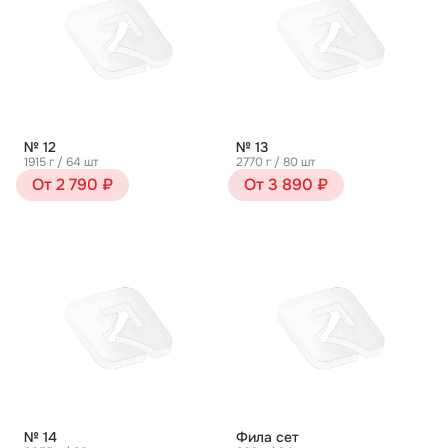
№ 12
№ 13
1915 г / 64 шт
2770 г / 80 шт
От 2 790 ₽
От 3 890 ₽
№ 14
Фила сет