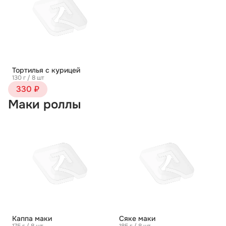
Тортилья с курицей
130 г / 8 шт
330 ₽
Маки роллы
Каппа маки
Сяке маки