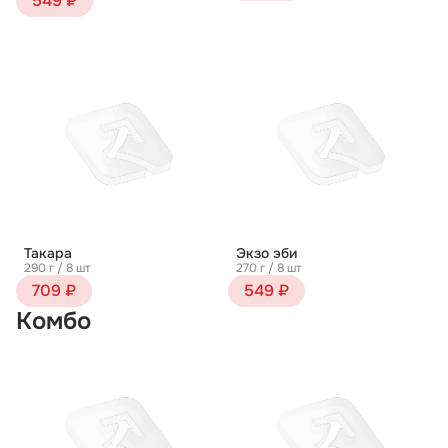
549 ₽
Такара
Экзо эби
290 г / 8 шт
270 г / 8 шт
709 ₽
549 ₽
Комбо