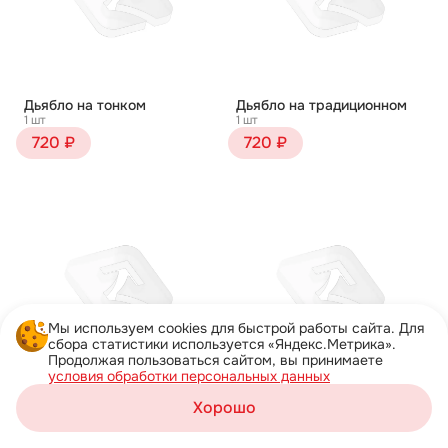
Дьябло на тонком
Дьябло на традиционном
1 шт
1 шт
720 ₽
720 ₽
Мы используем cookies для быстрой работы сайта. Для
сбора статистики используется «Яндекс.Метрика».
Продолжая пользоваться сайтом, вы принимаете
условия обработки персональных данных
Жульен на тонком
Жульен на традиционном
Хорошо
1 шт
1 шт
Корзина
750 ₽
750 ₽
Каталог
Акции
Профиль