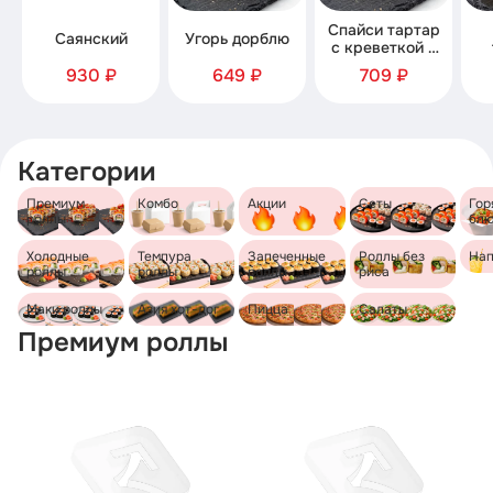
Спайси тартар
Саянский
Угорь дорблю
с креветкой и
семгой
930 ₽
649 ₽
709 ₽
Категории
Премиум
Комбо
Акции
Сеты
Гор
роллы
бл
Холодные
Темпура
Запеченные
Роллы без
Нап
роллы
роллы
роллы
риса
Маки роллы
Азия хот-дог
Пицца
Салаты
Премиум роллы