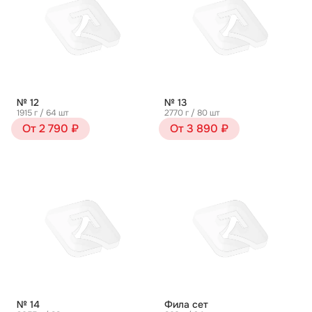
№ 12
№ 13
1915 г / 64 шт
2770 г / 80 шт
От 2 790 ₽
От 3 890 ₽
№ 14
Фила сет