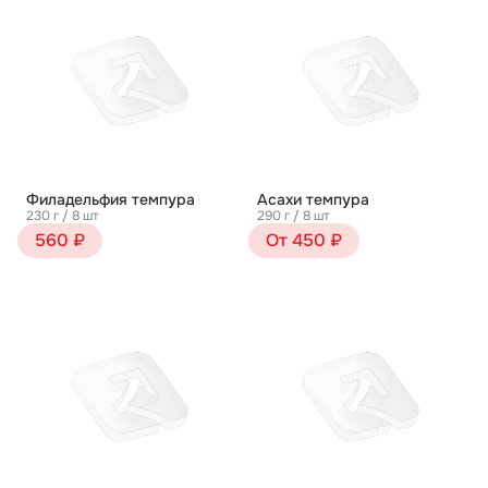
Филадельфия темпура
Асахи темпура
230 г / 8 шт
290 г / 8 шт
560 ₽
От 450 ₽