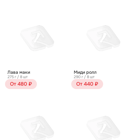
Лава маки
Миди ролл
275 г / 8 шт
290 г / 8 шт
От 480 ₽
От 440 ₽