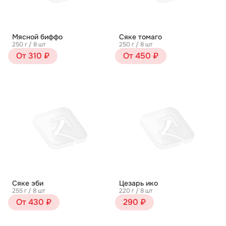
Мясной биффо
Сяке томаго
250 г / 8 шт
250 г / 8 шт
От 310 ₽
От 450 ₽
Сяке эби
Цезарь ико
255 г / 8 шт
220 г / 8 шт
От 430 ₽
290 ₽