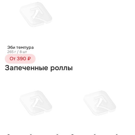
Эби темпура
265 г / 8 шт
От 390 ₽
Запеченные роллы