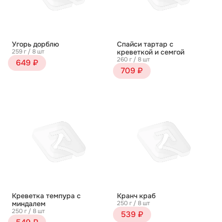
Угорь дорблю
Спайси тартар с
259 г / 8 шт
креветкой и семгой
260 г / 8 шт
649 ₽
709 ₽
Креветка темпура с
Кранч краб
миндалем
250 г / 8 шт
250 г / 8 шт
539 ₽