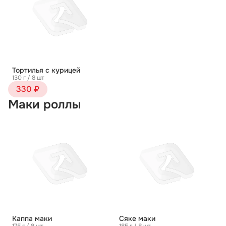
Тортилья с курицей
130 г / 8 шт
330 ₽
Маки роллы
Каппа маки
Сяке маки