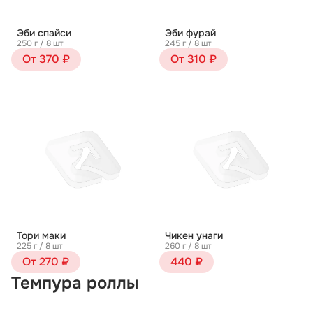
Эби спайси
Эби фурай
250 г / 8 шт
245 г / 8 шт
От 370 ₽
От 310 ₽
Тори маки
Чикен унаги
225 г / 8 шт
260 г / 8 шт
От 270 ₽
440 ₽
Темпура роллы