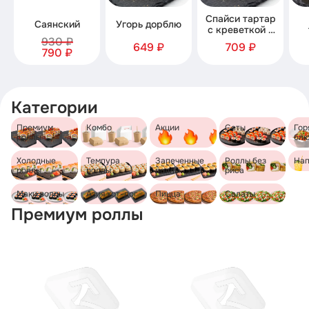
Спайси тартар
Саянский
Угорь дорблю
с креветкой и
930 ₽
семгой
649 ₽
709 ₽
790 ₽
Категории
Премиум
Комбо
Акции
Сеты
Гор
роллы
бл
Холодные
Темпура
Запеченные
Роллы без
Нап
роллы
роллы
роллы
риса
Маки роллы
Азия хот-дог
Пицца
Салаты
Премиум роллы