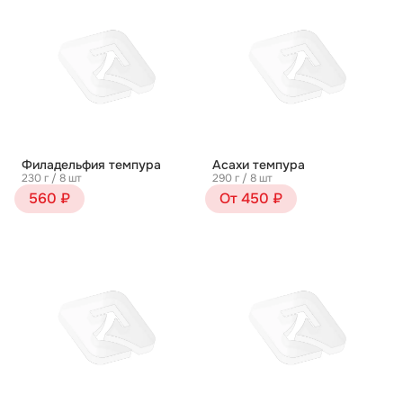
Филадельфия темпура
Асахи темпура
230 г / 8 шт
290 г / 8 шт
560 ₽
От 450 ₽