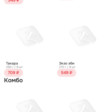
549 ₽
Такара
Экзо эби
290 г / 8 шт
270 г / 8 шт
709 ₽
549 ₽
Комбо