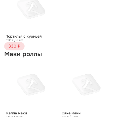
Тортилья с курицей
130 г / 8 шт
330 ₽
Маки роллы
Каппа маки
Сяке маки