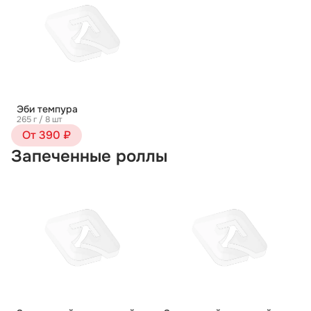
Эби темпура
265 г / 8 шт
От 390 ₽
Запеченные роллы