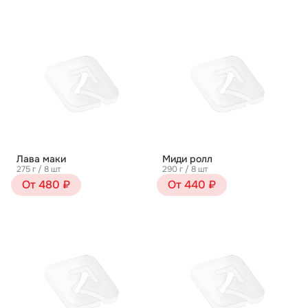
Лава маки
Миди ролл
275 г / 8 шт
290 г / 8 шт
От 480 ₽
От 440 ₽