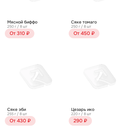
Мясной биффо
Сяке томаго
250 г / 8 шт
250 г / 8 шт
От 310 ₽
От 450 ₽
Сяке эби
Цезарь ико
255 г / 8 шт
220 г / 8 шт
От 430 ₽
290 ₽