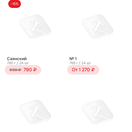
-15%
Саянский
№ 1
790 г / 24 шт
765 г / 24 шт
790 ₽
От 1 270 ₽
930 ₽