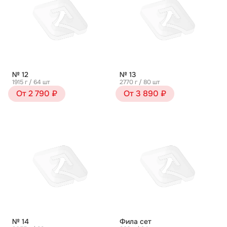
№ 12
№ 13
1915 г / 64 шт
2770 г / 80 шт
От 2 790 ₽
От 3 890 ₽
№ 14
Фила сет