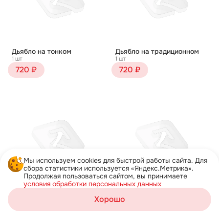
Дьябло на тонком
Дьябло на традиционном
1 шт
1 шт
720 ₽
720 ₽
Мы используем cookies для быстрой работы сайта. Для
сбора статистики используется «Яндекс.Метрика».
Продолжая пользоваться сайтом, вы принимаете
условия обработки персональных данных
Жульен на тонком
Жульен на традиционном
Хорошо
1 шт
1 шт
Корзина
750 ₽
750 ₽
Каталог
Акции
Профиль