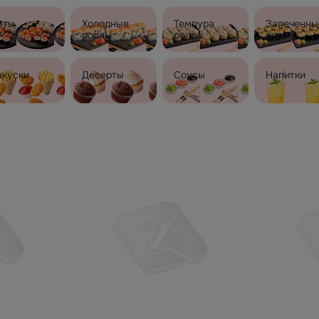
еты
Холодные
Темпура
Запеченны
роллы
роллы
роллы
акуски
Десерты
Соусы
Напитки