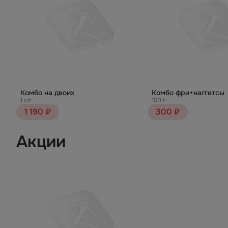
Комбо на двоих
Комбо фри+наггетсы
1 шт
150 г
1 190 ₽
300 ₽
Акции