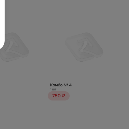
Комбо № 4
1 шт
750 ₽