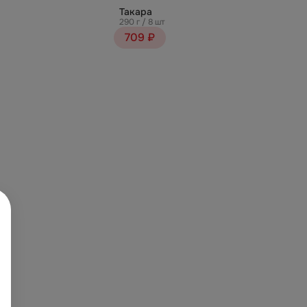
Такара
290 г / 8 шт
709 ₽