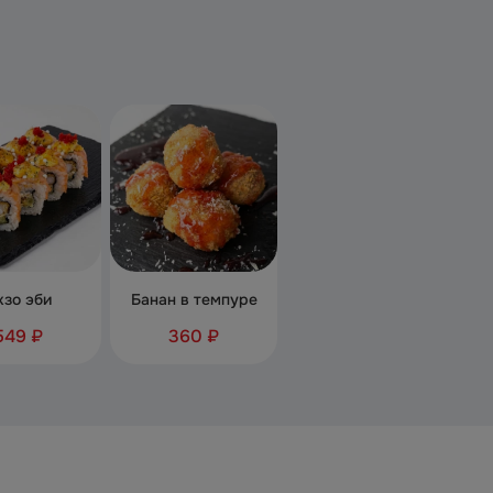
кзо эби
Банан в темпуре
549 ₽
360 ₽