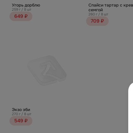
Угорь дорблю
Спайси тартар с крев
259 г / 8 шт
семгой
260 г / 8 шт
649 ₽
709 ₽
Экзо эби
270 г / 8 шт
549 ₽