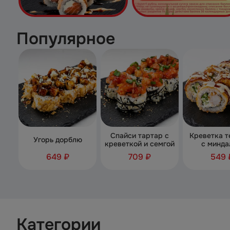
Популярное
Спайси тартар с
Креветка т
Угорь дорблю
креветкой и семгой
с минда
649 ₽
709 ₽
549 
Категории