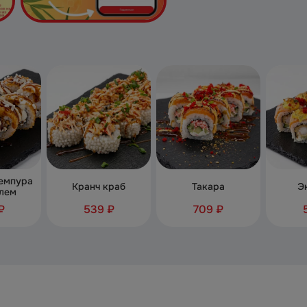
емпура
Кранч краб
Такара
Э
лем
₽
539 ₽
709 ₽