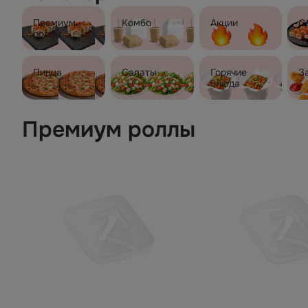
Премиум
Комбо
Акции
С
роллы
Пицца
Салаты
Горячие
З
блюда
Премиум роллы