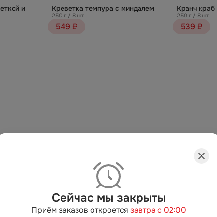
еткой и
Креветка темпура с миндалем
Кранч краб
250 г / 8 шт
250 г / 8 шт
549 ₽
539 ₽
Сейчас мы закрыты
Приём заказов откроется
завтра с 02:00