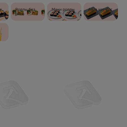
е
Роллы без
Маки роллы
Азия хот-дог
риса