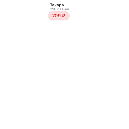
Такара
290 г / 8 шт
709 ₽