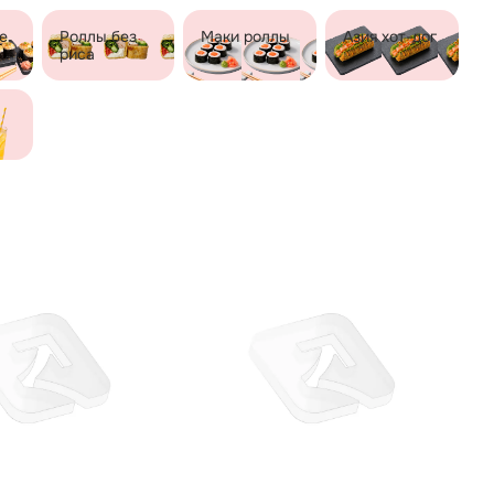
е
Роллы без
Маки роллы
Азия хот-дог
риса