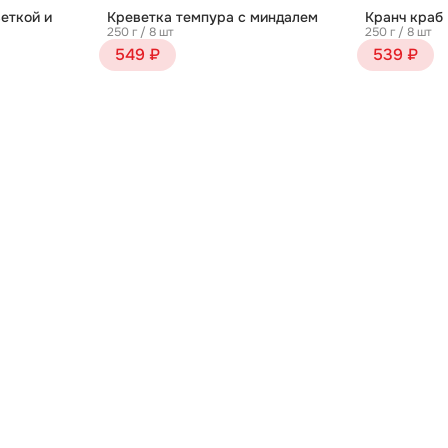
еткой и
Креветка темпура с миндалем
Кранч краб
250 г / 8 шт
250 г / 8 шт
549 ₽
539 ₽