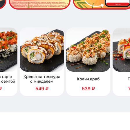
ртар с
Креветка темпура
Кранч краб
Т
 семгой
с миндалем
₽
549 ₽
539 ₽