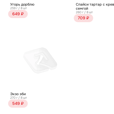
Угорь дорблю
Спайси тартар с крев
259 г / 8 шт
семгой
260 г / 8 шт
649 ₽
709 ₽
Экзо эби
270 г / 8 шт
549 ₽