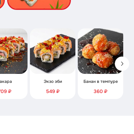
акара
Экзо эби
Банан в темпуре
709 ₽
549 ₽
360 ₽