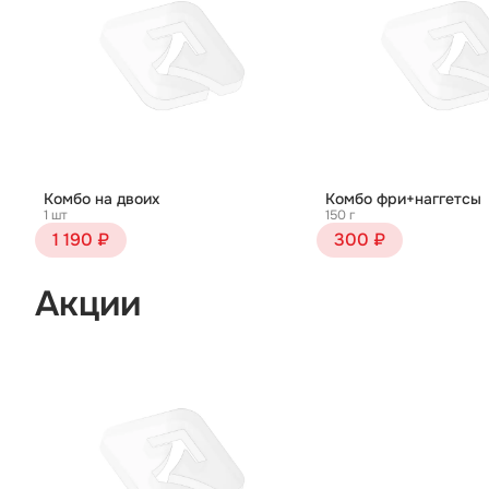
Комбо на двоих
Комбо фри+наггетсы
1 шт
150 г
1 190 ₽
300 ₽
Акции