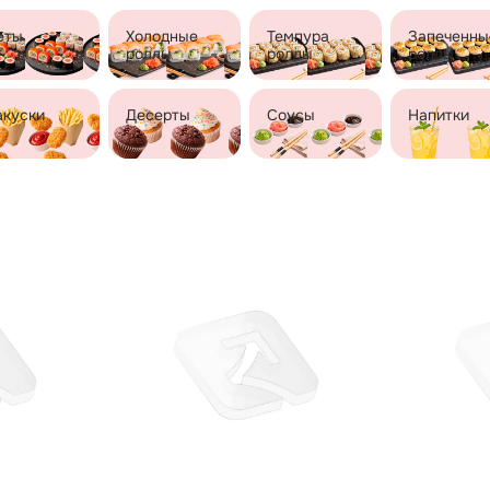
еты
Холодные
Темпура
Запеченны
роллы
роллы
роллы
акуски
Десерты
Соусы
Напитки