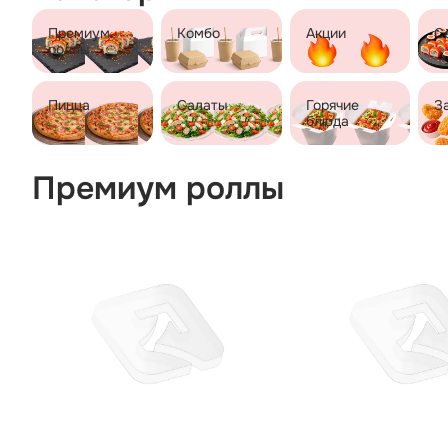
Премиум
Комбо
Акции
С
роллы
Пицца
Салаты
Горячие
З
блюда
Премиум роллы