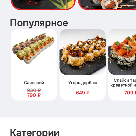
Популярное
Спайси та
Саянский
Угорь дорблю
креветкой и
930 ₽
649 ₽
709 
790 ₽
Категории