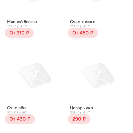
Мясной биффо
Сяке томаго
250 г / 8 шт
250 г / 8 шт
От 310 ₽
От 450 ₽
Сяке эби
Цезарь ико
255 г / 8 шт
220 г / 8 шт
От 430 ₽
290 ₽