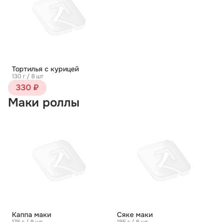
Тортилья с курицей
130 г / 8 шт
330 ₽
Маки роллы
Каппа маки
Сяке маки