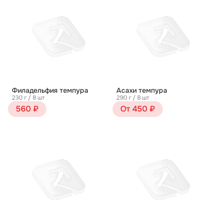
Филадельфия темпура
Асахи темпура
230 г / 8 шт
290 г / 8 шт
560 ₽
От 450 ₽