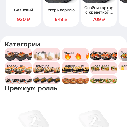
Спайси тартар
Саянский
Угорь дорблю
с креветкой и
семгой
930 ₽
649 ₽
709 ₽
Категории
Премиум
Комбо
Акции
Сеты
Гор
роллы
бл
Холодные
Темпура
Запеченные
Роллы без
Нап
роллы
роллы
роллы
риса
Маки роллы
Азия хот-дог
Пицца
Салаты
Премиум роллы