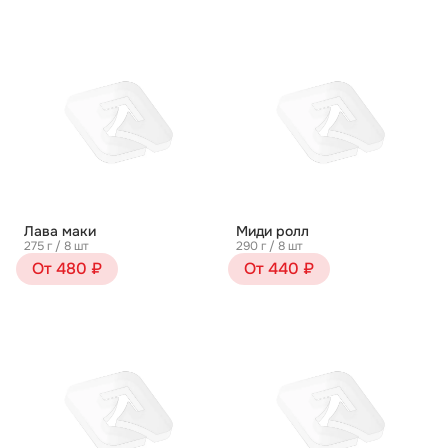
Лава маки
Миди ролл
275 г / 8 шт
290 г / 8 шт
От 480 ₽
От 440 ₽