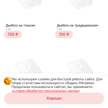
Дьябло на тонком
Дьябло на традиционном
1 шт
1 шт
720 ₽
720 ₽
Мы используем cookies для быстрой работы сайта. Для
сбора статистики используется «Яндекс.Метрика».
Продолжая пользоваться сайтом, вы принимаете
условия обработки персональных данных
Жульен на тонком
Жульен на традиционном
Хорошо
1 шт
1 шт
Корзина
750 ₽
750 ₽
Каталог
Акции
Профиль