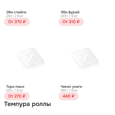
Эби спайси
Эби фурай
250 г / 8 шт
245 г / 8 шт
От 370 ₽
От 310 ₽
Тори маки
Чикен унаги
225 г / 8 шт
260 г / 8 шт
От 270 ₽
440 ₽
Темпура роллы