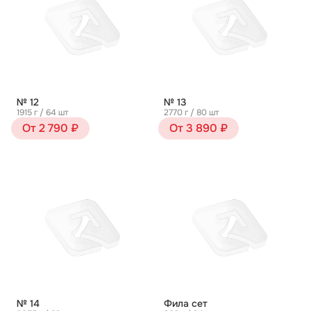
№ 12
№ 13
1915 г / 64 шт
2770 г / 80 шт
От 2 790 ₽
От 3 890 ₽
№ 14
Фила сет