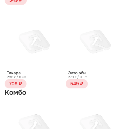
549 ₽
Такара
Экзо эби
290 г / 8 шт
270 г / 8 шт
709 ₽
549 ₽
Комбо