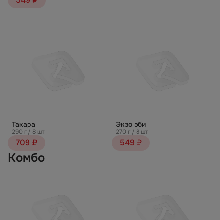
549 ₽
Такара
Экзо эби
290 г / 8 шт
270 г / 8 шт
709 ₽
549 ₽
Комбо