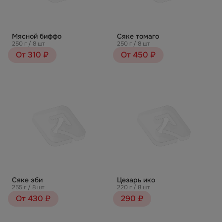
Мясной биффо
Сяке томаго
250 г / 8 шт
250 г / 8 шт
От 310 ₽
От 450 ₽
Сяке эби
Цезарь ико
255 г / 8 шт
220 г / 8 шт
От 430 ₽
290 ₽