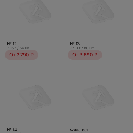
№ 12
№ 13
1915 г / 64 шт
2770 г / 80 шт
От 2 790 ₽
От 3 890 ₽
№ 14
Фила сет