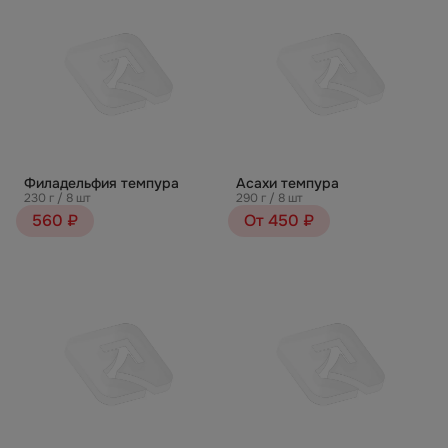
Филадельфия темпура
Асахи темпура
230 г / 8 шт
290 г / 8 шт
560 ₽
От 450 ₽