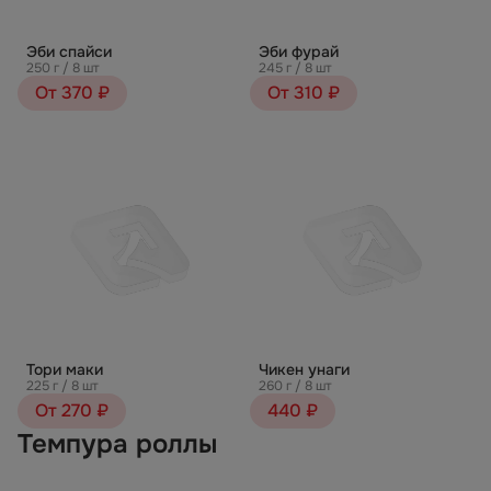
Эби спайси
Эби фурай
250 г / 8 шт
245 г / 8 шт
От 370 ₽
От 310 ₽
Тори маки
Чикен унаги
225 г / 8 шт
260 г / 8 шт
От 270 ₽
440 ₽
Темпура роллы