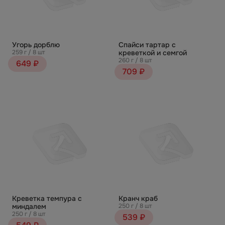
Угорь дорблю
Спайси тартар с
259 г / 8 шт
креветкой и семгой
260 г / 8 шт
649 ₽
709 ₽
Креветка темпура с
Кранч краб
миндалем
250 г / 8 шт
250 г / 8 шт
539 ₽