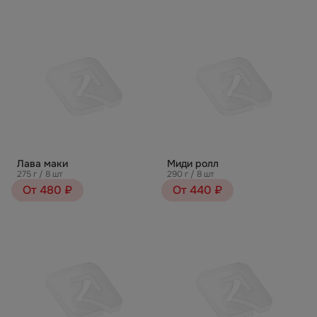
Лава маки
Миди ролл
275 г / 8 шт
290 г / 8 шт
От 480 ₽
От 440 ₽