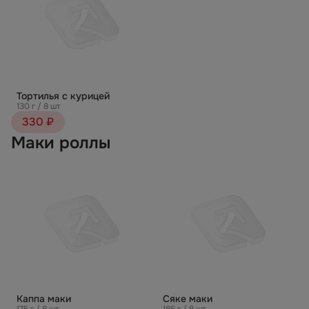
Тортилья с курицей
130 г / 8 шт
330 ₽
Маки роллы
Каппа маки
Сяке маки