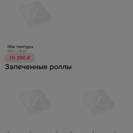
Эби темпура
265 г / 8 шт
От 390 ₽
Запеченные роллы