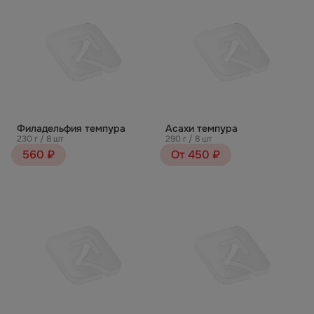
Филадельфия темпура
Асахи темпура
230 г / 8 шт
290 г / 8 шт
560 ₽
От 450 ₽