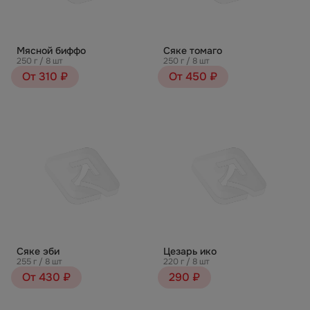
Мясной биффо
Сяке томаго
250 г / 8 шт
250 г / 8 шт
От 310 ₽
От 450 ₽
Сяке эби
Цезарь ико
255 г / 8 шт
220 г / 8 шт
От 430 ₽
290 ₽