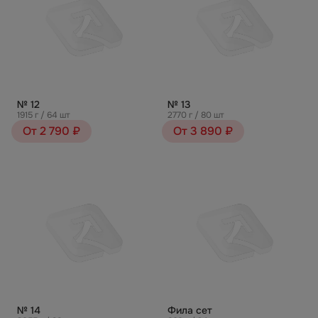
№ 12
№ 13
1915 г / 64 шт
2770 г / 80 шт
От 2 790 ₽
От 3 890 ₽
№ 14
Фила сет