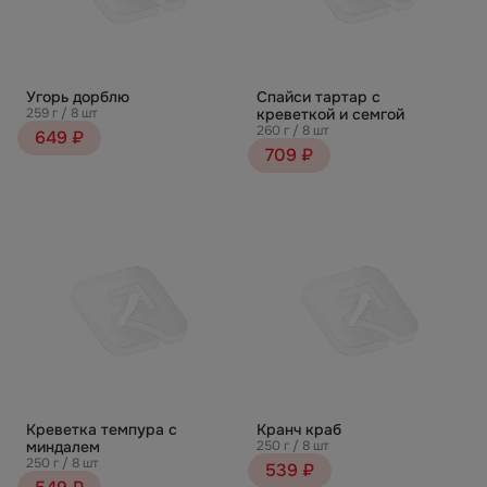
Угорь дорблю
Спайси тартар с
259 г / 8 шт
креветкой и семгой
260 г / 8 шт
649 ₽
709 ₽
Креветка темпура с
Кранч краб
миндалем
250 г / 8 шт
250 г / 8 шт
539 ₽