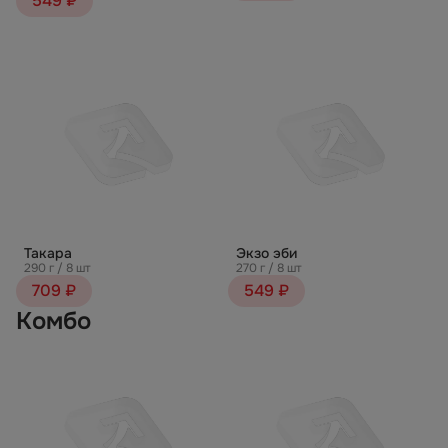
549 ₽
Такара
Экзо эби
290 г / 8 шт
270 г / 8 шт
709 ₽
549 ₽
Комбо