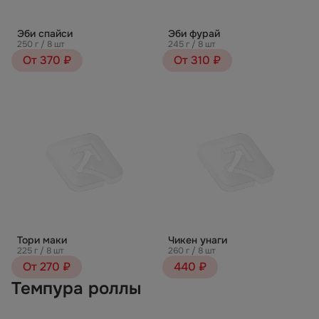
Эби спайси
Эби фурай
250 г / 8 шт
245 г / 8 шт
От 370 ₽
От 310 ₽
Тори маки
Чикен унаги
225 г / 8 шт
260 г / 8 шт
От 270 ₽
440 ₽
Темпура роллы