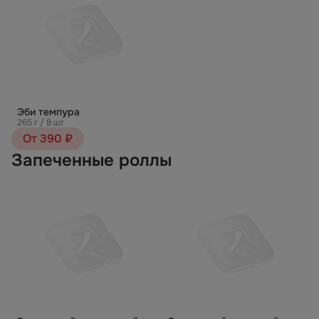
Эби темпура
265 г / 8 шт
От 390 ₽
Запеченные роллы