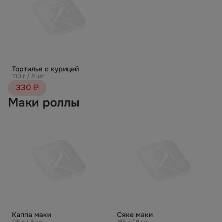
Тортилья с курицей
130 г / 8 шт
330 ₽
Маки роллы
Каппа маки
Сяке маки