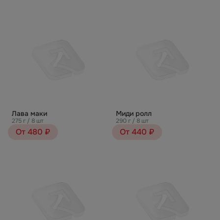
Лава маки
Миди ролл
275 г / 8 шт
290 г / 8 шт
От 480 ₽
От 440 ₽