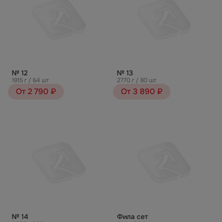
№ 12
№ 13
1915 г / 64 шт
2770 г / 80 шт
От 2 790 ₽
От 3 890 ₽
№ 14
Фила сет