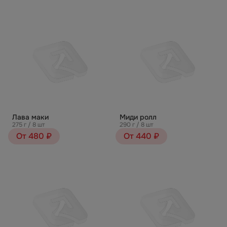
Лава маки
Миди ролл
275 г / 8 шт
290 г / 8 шт
От 480 ₽
От 440 ₽