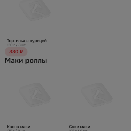
Тортилья с курицей
130 г / 8 шт
330 ₽
Маки роллы
Каппа маки
Сяке маки