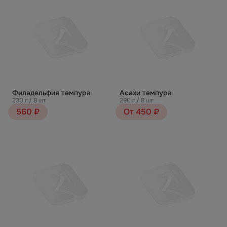
Филадельфия темпура
Асахи темпура
230 г / 8 шт
290 г / 8 шт
560 ₽
От 450 ₽