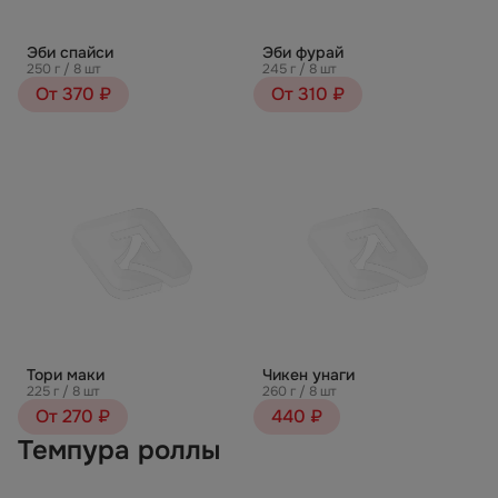
Эби спайси
Эби фурай
250 г / 8 шт
245 г / 8 шт
От 370 ₽
От 310 ₽
Тори маки
Чикен унаги
225 г / 8 шт
260 г / 8 шт
От 270 ₽
440 ₽
Темпура роллы