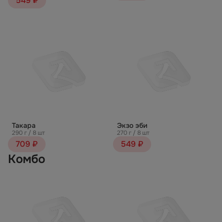
549 ₽
Такара
Экзо эби
290 г / 8 шт
270 г / 8 шт
709 ₽
549 ₽
Комбо