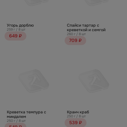
Угорь дорблю
Спайси тартар с
259 г / 8 шт
креветкой и семгой
260 г / 8 шт
649 ₽
709 ₽
Креветка темпура с
Кранч краб
миндалем
250 г / 8 шт
250 г / 8 шт
539 ₽