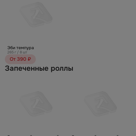
Эби темпура
265 г / 8 шт
От 390 ₽
Запеченные роллы