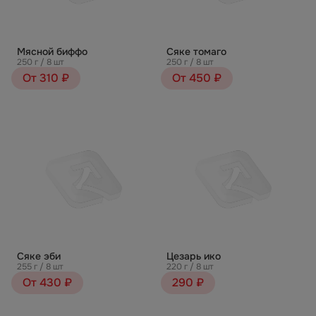
Мясной биффо
Сяке томаго
250 г / 8 шт
250 г / 8 шт
От 310 ₽
От 450 ₽
Сяке эби
Цезарь ико
255 г / 8 шт
220 г / 8 шт
От 430 ₽
290 ₽