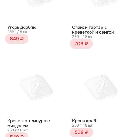
Угорь дорблю
Спайси тартар с
259 г / 8 шт
креветкой и семгой
260 г / 8 шт
649 ₽
709 ₽
Креветка темпура с
Кранч краб
миндалем
250 г / 8 шт
250 г / 8 шт
539 ₽