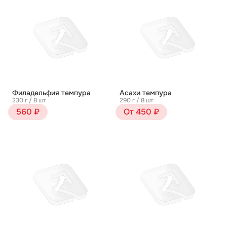
Филадельфия темпура
Асахи темпура
230 г / 8 шт
290 г / 8 шт
560 ₽
От 450 ₽