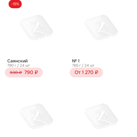
-15%
Саянский
№ 1
790 г / 24 шт
765 г / 24 шт
790 ₽
От 1 270 ₽
930 ₽