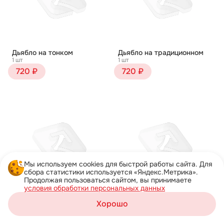
Дьябло на тонком
Дьябло на традиционном
1 шт
1 шт
720 ₽
720 ₽
Мы используем cookies для быстрой работы сайта. Для
сбора статистики используется «Яндекс.Метрика».
Продолжая пользоваться сайтом, вы принимаете
условия обработки персональных данных
Жульен на тонком
Жульен на традиционном
Хорошо
1 шт
1 шт
Корзина
750 ₽
750 ₽
Каталог
Акции
Профиль