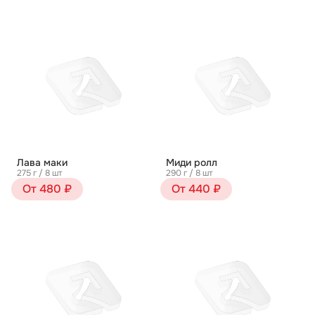
Лава маки
Миди ролл
275 г / 8 шт
290 г / 8 шт
От 480 ₽
От 440 ₽