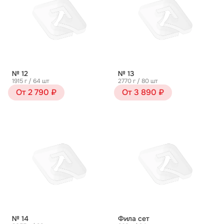
№ 12
№ 13
1915 г / 64 шт
2770 г / 80 шт
От 2 790 ₽
От 3 890 ₽
№ 14
Фила сет