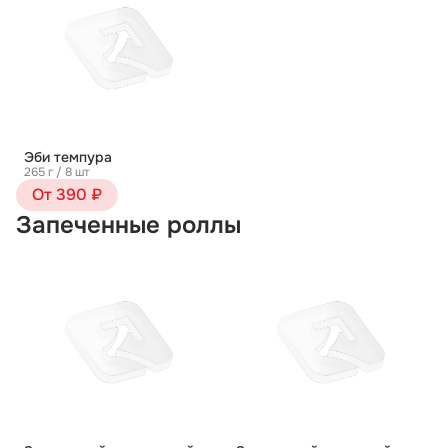
Эби темпура
265 г / 8 шт
От 390 ₽
Запеченные роллы