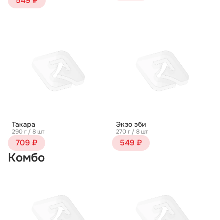
549 ₽
Такара
Экзо эби
290 г / 8 шт
270 г / 8 шт
709 ₽
549 ₽
Комбо