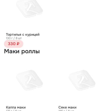
Тортилья с курицей
130 г / 8 шт
330 ₽
Маки роллы
Каппа маки
Сяке маки