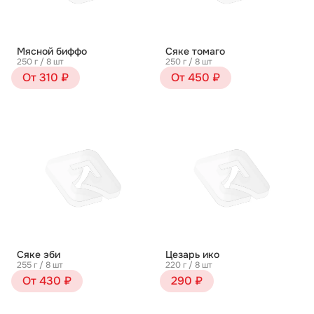
Мясной биффо
Сяке томаго
250 г / 8 шт
250 г / 8 шт
От 310 ₽
От 450 ₽
Сяке эби
Цезарь ико
255 г / 8 шт
220 г / 8 шт
От 430 ₽
290 ₽