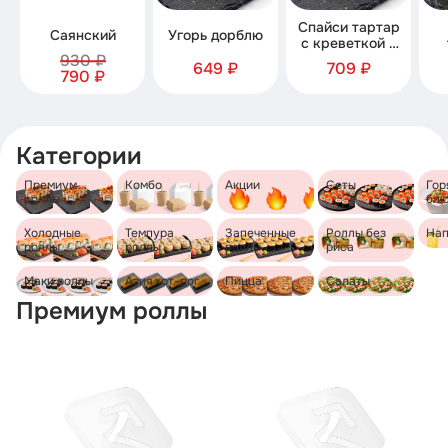
Спайси тартар
Саянский
Угорь дорблю
с креветкой и
930 ₽
семгой
649 ₽
709 ₽
790 ₽
Категории
Премиум
Комбо
Акции
Сеты
Гор
роллы
бл
Холодные
Темпура
Запеченные
Роллы без
Нап
роллы
роллы
роллы
риса
Маки роллы
Азия хот-дог
Пицца
Салаты
Премиум роллы